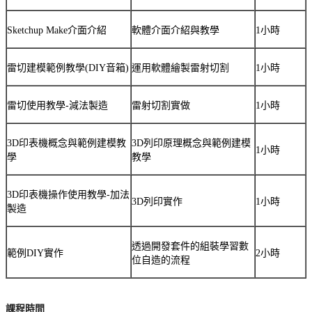
Sketchup Make介面介紹
軟體介面介紹與教學
1小時
雷切建模範例教學(DIY音箱)
運用軟體繪製雷射切割
1小時
雷切使用教學-減法製造
雷射切割實做
1小時
3D印表機概念與範例建模教
3D列印原理概念與範例建模
1小時
學
教學
3D印表機操作使用教學-加法
3D列印實作
1小時
製造
透過開發套件的組裝學習數
範例DIY實作
2小時
位自造的流程
課程時間