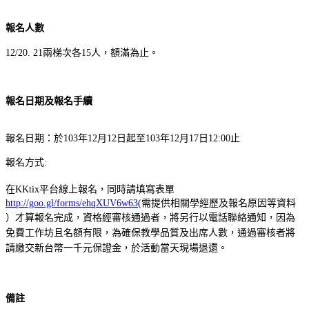
報名人數
12/20. 21兩梯次各15人，額滿為止。
報名日期及報名手續
報名日期：於103年12月12日起至103年12月17日12:00止
報名方式:
在KKtix平台線上報名，同時請填寫表單
http://goo.gl/forms/ehqXUV6w63
(需提供
相關學經歷及
報名原因等資料
）才算報名完成，
資格經審核通過者，將另行以電話聯絡通知，因為
免費工作坊且名額有限，為確保教學品質及出席人數，通過審核者將
請繳交新台幣一千元保證金，於活動當天現場退還。
備註