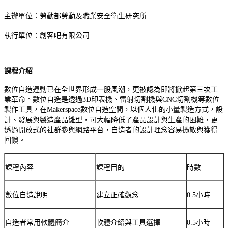
主辦單位：
勞動部勞動及職業安全衛生研究所
執行單位：創客吧有限公司
課程介紹
數位自造運動已在全世界形成一股風潮，更被認為即將掀起第三次工
業革命。數位自造是透過3D印表機、雷射切割機與CNC切割機等數位
製作工具，在Makerspace數位自造空間，以個人化的小量製造方式，設
計、發展與製造產品雛型，可大幅降低了產品設計與生產的困難，更
透過開放式的社群參與網路平台，自造者的設計理念容易擴散與獲得
回饋。
課程內容
課程目的
時數
數位自造說明
建立正確觀念
0.5小時
自造者常用軟體簡介
軟體介紹與工具選擇
0.5小時