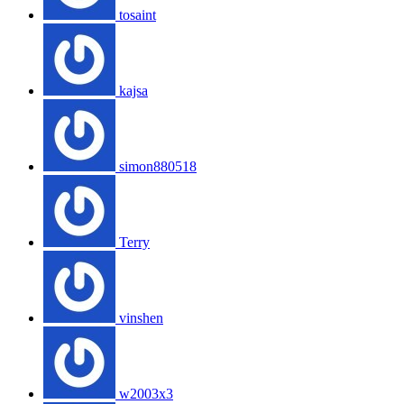
tosaint
kajsa
simon880518
Terry
vinshen
w2003x3