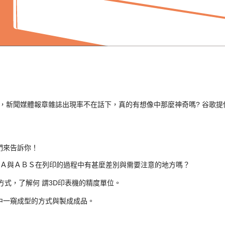
，
新聞媒體報章雜誌出現率不在話下，
真的有想像中那麼神奇嗎?
谷歌提
們來告訴你！
Ａ與ＡＢＳ在列印的過程中有甚麼差別與需要注意的地方
嗎？
方式，
了解何 謂3D印表機的精度單位。
中一窺成型的方式與製成成品。