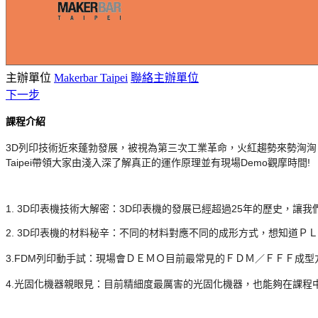
主辦單位
Makerbar Taipei
聯絡主辦單位
下一步
課程介紹
3D列印技術近來蓬勃發展，被視為第三次工業革命，火紅趨勢來勢洶洶
Taipei帶領大家
由淺入深了解真正的運作原理並有現場Demo觀摩時間!
1. 3D印表機技術大解密：
3D印表機的發展已經超過25年的歷史，讓我
2. 3D印表機的材料秘辛：不同的材料對應不同的成形方式，
想知道ＰＬ
3.FDM列印動手試：現場會ＤＥＭＯ目前最常見的ＦＤＭ／ＦＦＦ成型
4.光固化機器親眼見：目前精細度最厲害的光固化機器，
也能夠在課程